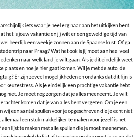
rschijnlijk iets waar je heel erg naar aan het uitkijken bent.
t het is jouw vakantie en jij wilt er een geweldige tijd van
 wel heerlijk een weekje zonnen aan de Spaanse kust. Of ga
 stedentrip naar Praag? Wat het ook is jij moet aan heel veel
edenken naar welk land je wilt gaan. Als je dit eindelijk weet
 plaats en hoe je hier gaat komen. Wil je met de auto, de
gtuig? Er zijn zoveel mogelijkheden en ondanks dat dit fijn is
r keuzestress. Als je eindelijk een prachtige vakantie hebt
og niet. Je moet nog zorgen dat je alles meeneemt. Je wilt
erachter komen dat je van alles bent vergeten. Om je een
 wij een aantal spullen voor je opgeschreven die je echt niet
allemaal een stuk makkelijker te maken voor jezelf is het
 een lijst te maken met alle spullen die je moet meenemen.
t inpakken enkel de lijst af te werken en dan weet je zeker dat