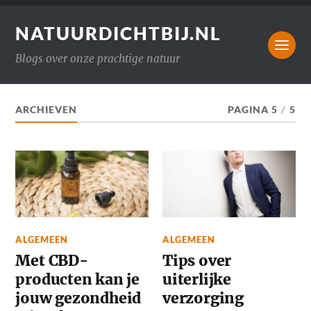
NATUURDICHTBIJ.NL
Blogs over onze prachtige natuur
ARCHIEVEN
PAGINA 5
/
5
ALGEMEEN
ALGEMEEN
Met CBD-
Tips over
producten kan je
uiterlijke
jouw gezondheid
verzorging